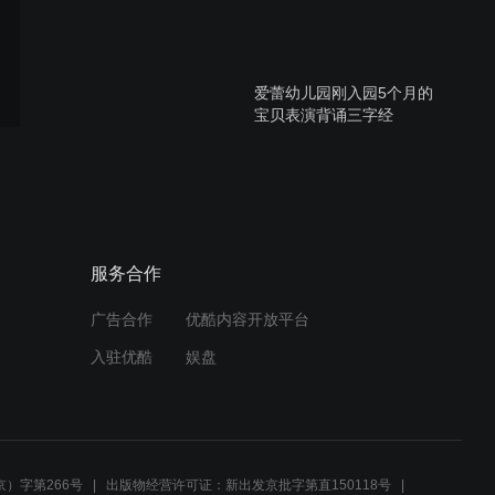
爱蕾幼儿园刚入园5个月的
宝贝表演背诵三字经
北京爱蕾幼儿园喜迎新年教
师开场舞
服务合作
广告合作
优酷内容开放平台
爱蕾幼儿园女生圣诞歌曲欢
入驻优酷
娱盘
唱
爱蕾幼儿园圣诞歌曲大欢唱
）字第266号
出版物经营许可证：新出发京批字第直150118号