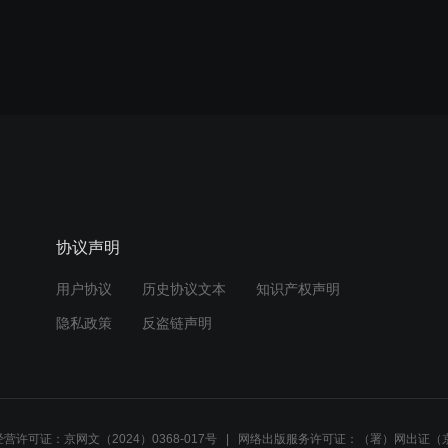
协议声明
用户协议
历史协议文本
知识产权声明
隐私政策
反盗链声明
营许可证：京网文（2024）0368-017号
网络出版服务许可证：（署）网出证（京