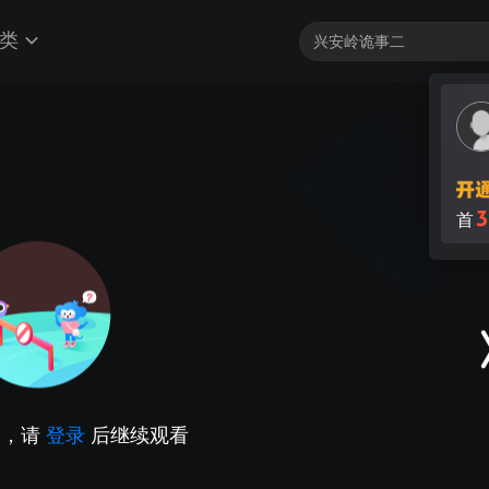
类
3
首
因，请
登录
后继续观看