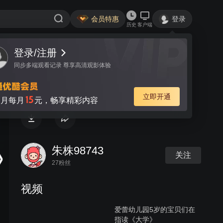
会员特惠
登录
历史
客户端
登录/注册
视频
讨论
同步多端观看记录 尊享高清观影体验
爱蕾幼儿园球操
立即开通
15
月每月
元，畅享精彩内容
朱株98743
关注
27粉丝
视频
爱蕾幼儿园5岁的宝贝们在
指读《大学》