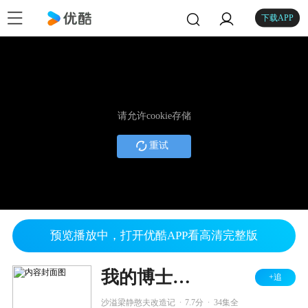
下载APP
请允许cookie存储
重试
预览播放中，打开优酷APP看高清完整版
我的博士老公
+追
.
.
沙溢梁静憨夫改造记
7.7分
34集全