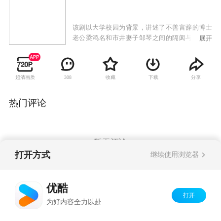
该剧以大学校园为背景，讲述了不善言辞的博士
老公梁鸿名和市井妻子邹琴之间的隔阂与爱情故
展开
事。梁鸿名是一个在讲台上才华横溢，却在高校
人情网络中备受排挤的“囧”博士，是一个回到家
面对柴米油盐世俗攀比的“窘”老公。他在精神境
超清画质
收藏
下载
分享
308
界和柴米油盐的琐碎生活之间挣扎，并与精明市
侩的妻子上演一段五味杂陈的婚姻生活。
热门评论
暂无评论
打开方式
继续使用浏览器
Copyright©
2026
优酷 youku.com
版权所有
优酷
京ICP备06050721号-1
打开
为好内容全力以赴