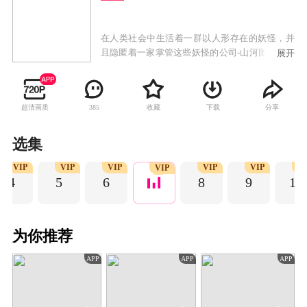
在人类社会中生活着一群以人形存在的妖怪，并
且隐匿着一家掌管这些妖怪的公司-山河图。几千
展开
年来，山河图里的元老们处理着人类社会里的一
桩桩妖怪事件，致力于平衡人与妖之间的关系，
维护社会稳定，从而达到人妖和平共处的理想境
超清画质
收藏
下载
分享
385
界。具有特殊体质的怪咖冯无敌被山河图发现并
招入公司处理一系列的妖怪事件，在这个过程
中，冯无敌发现妖怪与人类一样有喜怒哀乐，有
选集
欲望，也有情感，他在帮助妖怪们的同时也与古
VIP
VIP
VIP
VIP
VIP
V
灵精怪的郭如凌产生了一些微妙的情感，并与山
VIP
4
5
6
8
9
10
河图中的几位主要人物建立起了深厚的友谊。
为你推荐
APP
APP
APP