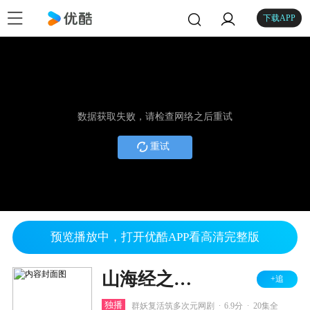
下载APP
数据获取失败，请检查网络之后重试
重试
预览播放中，打开优酷APP看高清完整版
山海经之山河图
+追
.
.
独播
群妖复活筑多次元网剧
6.9分
20集全