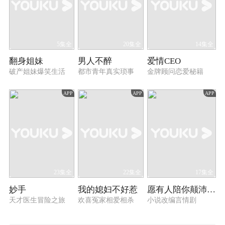
5集全
20集全
14集全
翻身姐妹
男人不醉
爱情CEO
破产姐妹爆笑生活
都市青年真实琐事
金牌顾问恋爱秘籍
APP
APP
APP
23集全
22集全
17集全
妙手
我的媳妇不好惹
愿有人陪你颠沛流离
天才医生冒险之旅
欢喜冤家相爱相杀
小说改编言情剧