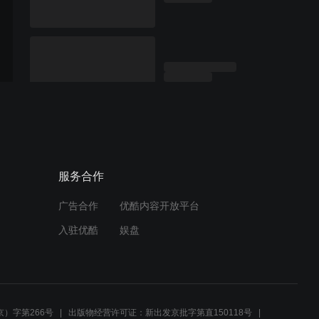
服务合作
广告合作
优酷内容开放平台
入驻优酷
娱盘
）字第266号
出版物经营许可证：新出发京批字第直150118号