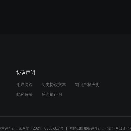
协议声明
用户协议
历史协议文本
知识产权声明
隐私政策
反盗链声明
营许可证：京网文（2024）0368-017号
网络出版服务许可证：（署）网出证（京