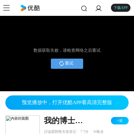
下载APP
数据获取失败，请检查网络之后重试
重试
预览播放中，打开优酷APP看高清完整版
我的博士老公
+追
.
.
沙溢梁静憨夫改造记
7.7分
34集全