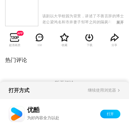
该剧以大学校园为背景，讲述了不善言辞的博士
老公梁鸿名和市井妻子邹琴之间的隔阂与爱情故
展开
事。梁鸿名是一个在讲台上才华横溢，却在高校
人情网络中备受排挤的“囧”博士，是一个回到家
面对柴米油盐世俗攀比的“窘”老公。他在精神境
超清画质
收藏
下载
分享
150
界和柴米油盐的琐碎生活之间挣扎，并与精明市
侩的妻子上演一段五味杂陈的婚姻生活。
热门评论
暂无评论
打开方式
继续使用浏览器
Copyright©
2026
优酷 youku.com
版权所有
优酷
京ICP备06050721号-1
打开
为好内容全力以赴