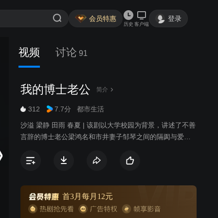
会员特惠
登录
历史
客户端
视频
讨论
91
我的博士老公
简介
312
7.7分
都市生活
沙溢 梁静 田雨 春夏 | 该剧以大学校园为背景，讲述了不善
言辞的博士老公梁鸿名和市井妻子邹琴之间的隔阂与爱情
故事。梁鸿名是一个在讲台上才华横溢，却在高校人情网
络中备受排挤的“囧”博士，是一个回到家面对柴米油盐世俗
攀比的“窘”老公。他在精神境界和柴米油盐的琐碎生活之间
挣扎，并与精明市侩的妻子上演一段五味杂陈的婚姻生
活。
首3月每月12元