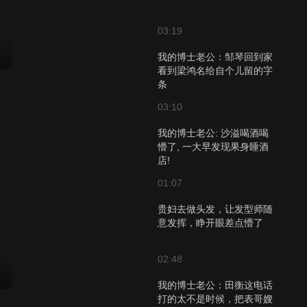
03:19
我的博士老公：邹琴回到家
看到梁鸿名给自个儿留的字
条
03:10
我的博士老公: 沙溢喝酒喝
懵了, 一大早发现果身睡酒
店!
01:07
贵妇去做头发，让发型师随
意发挥，睁开眼差点懵了
02:48
我的博士老公：田衡这电话
打的太不是时候，把表哥嫂