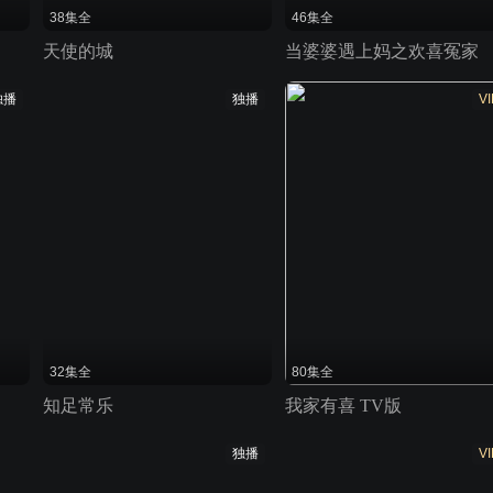
38集全
46集全
天使的城
当婆婆遇上妈之欢喜冤家
独播
独播
VI
32集全
80集全
知足常乐
我家有喜 TV版
独播
VI