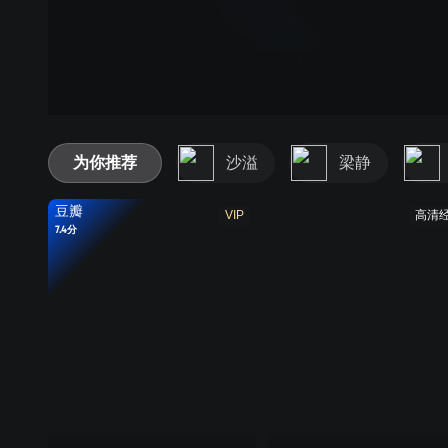
为你推荐
沙溢
梁静
豆瓣
VIP
高清
7.4分