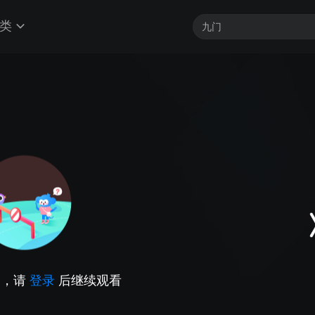
类
因，请
登录
后继续观看