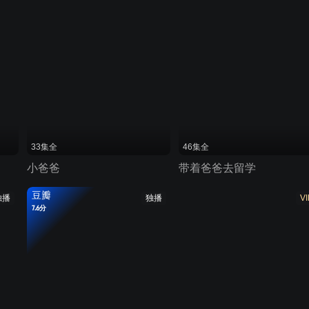
33集全
46集全
小爸爸
带着爸爸去留学
豆瓣
独播
独播
VI
7.6分