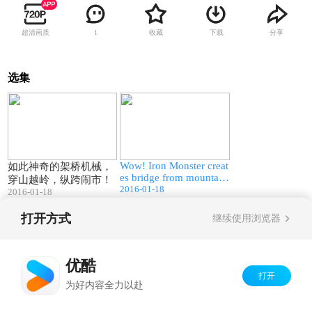
超清画质
收藏
下载
分享
1
选集
02:45
02:45
Wow! Iron Monster creat
如此神奇的架桥机械，
es bridge from mountain
穿山越岭，纵跨闹市！
2016-01-18
to city！
2016-01-18
打开方式
继续使用浏览器
Copyright©
2026
优酷 youku.com
版权所有
京ICP备06050721号-1
优酷
打开
为好内容全力以赴