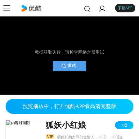
下载APP
数据获取失败，请检查网络之后重试
重试
预览播放中，打开优酷APP看高清完整版
狐妖小红娘
+追
.
.
VIP
萌狐妖助力寻前世情人
9.8分
90话全