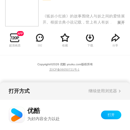
《狐妖小红娘》的故事围绕人与妖之间的爱情展
开。根据古典小说记载，世上有人有妖，妖会与
展开
人相恋，妖寿命千万年，人的寿命有限，人死
了，妖活着。人会投胎转世，但投胎以后，不记
得上辈子的爱。妖如果痴情的话，就去找狐妖“购
超清画质
收藏
下载
分享
592
买”一项服务，让投胎转世的人，回忆起前世的
爱。狐妖红娘这一个角色就这样诞生，作品主要
讲述了以红娘为职业的狐妖在为前世恋人牵红线
Copyright©
2026
优酷 youku.com
版权所有
过程当中发生的一系列有趣、神秘的故事。
京ICP备06050721号-1
打开方式
继续使用浏览器
优酷
打开
为好内容全力以赴