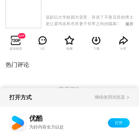
该剧以大学校园为背景，讲述了不善言辞的博士
老公梁鸿名和市井妻子邹琴之间的隔阂与爱情故
展开
事。梁鸿名是一个在讲台上才华横溢，却在高校
人情网络中备受排挤的“囧”博士，是一个回到家
面对柴米油盐世俗攀比的“窘”老公。他在精神境
超清画质
收藏
下载
分享
162
界和柴米油盐的琐碎生活之间挣扎，并与精明市
侩的妻子上演一段五味杂陈的婚姻生活。
热门评论
暂无评论
打开方式
继续使用浏览器
Copyright©
2026
优酷 youku.com
版权所有
优酷
京ICP备06050721号-1
打开
为好内容全力以赴