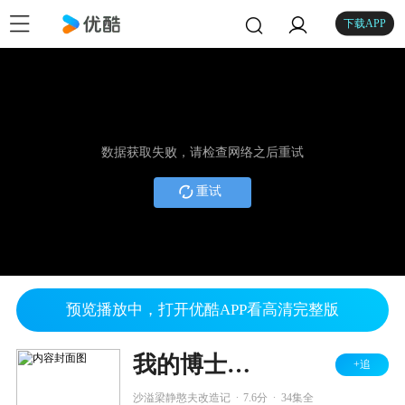
下载APP
数据获取失败，请检查网络之后重试
重试
预览播放中，打开优酷APP看高清完整版
我的博士老公
+追
.
.
沙溢梁静憨夫改造记
7.6分
34集全