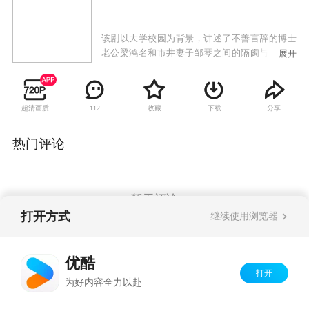
该剧以大学校园为背景，讲述了不善言辞的博士
老公梁鸿名和市井妻子邹琴之间的隔阂与爱情故
展开
事。梁鸿名是一个在讲台上才华横溢，却在高校
人情网络中备受排挤的“囧”博士，是一个回到家
面对柴米油盐世俗攀比的“窘”老公。他在精神境
超清画质
收藏
下载
分享
112
界和柴米油盐的琐碎生活之间挣扎，并与精明市
侩的妻子上演一段五味杂陈的婚姻生活。
热门评论
暂无评论
打开方式
继续使用浏览器
Copyright©
2026
优酷 youku.com
版权所有
优酷
京ICP备06050721号-1
打开
为好内容全力以赴