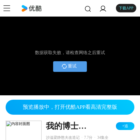
下载APP
数据获取失败，请检查网络之后重试
重试
预览播放中，打开优酷APP看高清完整版
我的博士老公
+追
.
.
沙溢梁静憨夫改造记
7.7分
34集全