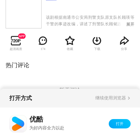
该剧根据南通市公安局刑警支队原支队长顾瑛等
干警的事迹改编，讲述了刑警队长顾铭连破奇案
展开
的故事。
超清画质
收藏
下载
分享
174
热门评论
暂无评论
打开方式
继续使用浏览器
Copyright©
2026
优酷 youku.com
版权所有
优酷
京ICP备06050721号-1
打开
为好内容全力以赴