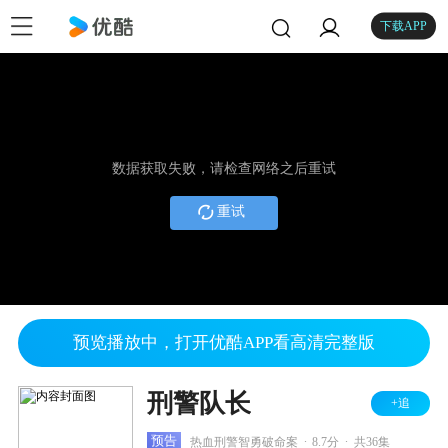
下载APP
数据获取失败，请检查网络之后重试
重试
预览播放中，打开优酷APP看高清完整版
刑警队长
+追
.
.
预告
热血刑警智勇破命案
8.7分
共36集