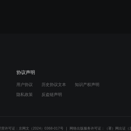
协议声明
用户协议
历史协议文本
知识产权声明
隐私政策
反盗链声明
营许可证：京网文（2024）0368-017号
网络出版服务许可证：（署）网出证（京