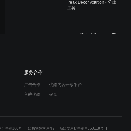
Peak Deconvolution - 分峰
工具
Image Object Counter - 图
像识别工具
2019 对象管理器 - 编辑管
服务合作
理图形
广告合作
优酷内容开放平台
入驻优酷
娱盘
Graph Maker - 交互创建图
形
）字第266号
出版物经营许可证：新出发京批字第直150118号