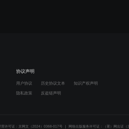
协议声明
用户协议
历史协议文本
知识产权声明
隐私政策
反盗链声明
营许可证：京网文（2024）0368-017号
网络出版服务许可证：（署）网出证（京