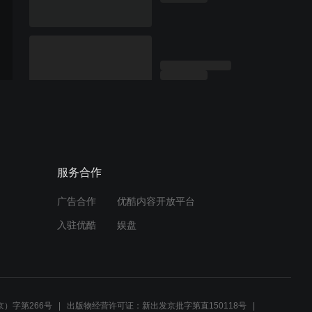
服务合作
广告合作
优酷内容开放平台
入驻优酷
娱盘
）字第266号
出版物经营许可证：新出发京批字第直150118号