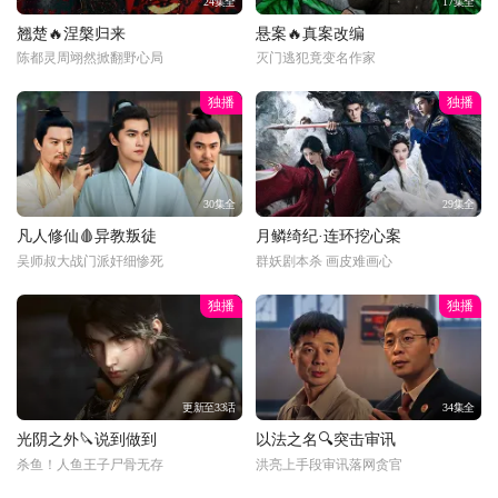
24集全
17集全
翘楚🔥涅槃归来
悬案🔥真案改编
陈都灵周翊然掀翻野心局
灭门逃犯竟变名作家
独播
独播
30集全
29集全
凡人修仙🩸异教叛徒
月鳞绮纪·连环挖心案
吴师叔大战门派奸细惨死
群妖剧本杀 画皮难画心
独播
独播
更新至33话
34集全
光阴之外🔪说到做到
以法之名🔍突击审讯
杀鱼！人鱼王子尸骨无存
洪亮上手段审讯落网贪官