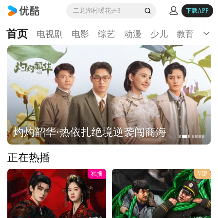
二龙湖村暖花开3
下载APP
首页
电视剧
电影
综艺
动漫
少儿
教育
生
灼灼韶华·热依扎绝境逆袭闯商海
正在热播
独播
VIP