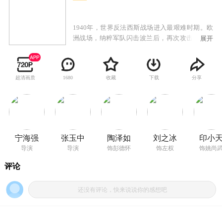
1940年，世界反法西斯战场进入最艰难时期。欧
洲战场，纳粹军队闪击波兰后，再次攻击荷兰、
展开
比利时、卢森堡、挪威。1940年6月14日，号称世
界列强之一的法国投降，希特勒在凯旋门前阅
兵，叫嚣将实施“海狮行动”，进攻英国。一直支
超清画质
收藏
下载
分享
1680
持中国的苏联，为避免两面受敌，只能和日本签
署满蒙边界停火协议。而在中国，正面战场上的
国民党军队节节败退，为了抵抗日军的进攻，残
酷的枣宜会战中，中将张自忠（邓超 饰）以身殉
国，江汉平原以至华中地区又落入日本人之手。
中国陕北延安，在日军轰炸机频繁的轰炸下，毛
宁海强
张玉中
陶泽如
刘之冰
印小
泽东（唐国强 饰）、朱德（王伍福 饰）等中共领
导演
导演
饰彭德怀
饰左权
饰姚尚
导人为中国的前途命运忧心忡忡。他们决定在这
个时候，共产党和所领导的八路军新四军要挺身
而出，要打破亡国和投降的论调，要为世界反法
西斯战场注入希望，要向侵犯中国的日军打下当
头一棒。