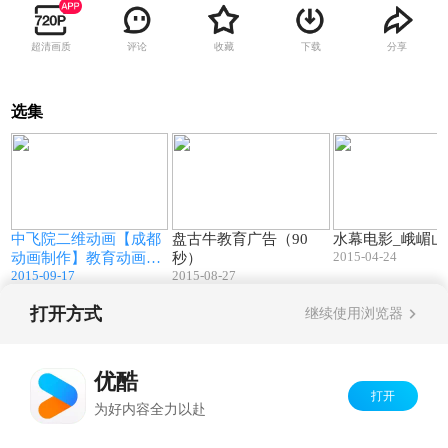
超清画质
评论
收藏
下载
分享
选集
0
03:30
01:29
中飞院二维动画【成都
盘古牛教育广告（90
水幕电影_峨嵋山
2015-04-24
动画制作】教育动画
秒）
2015-09-17
2015-08-27
【三谛魅影荣誉出品】
打开方式
继续使用浏览器
Copyright©
2026
优酷 youku.com
版权所有
京ICP备06050721号-1
优酷
打开
为好内容全力以赴