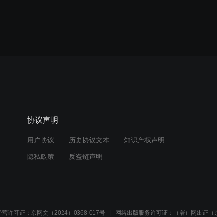
协议声明
用户协议
历史协议文本
知识产权声明
隐私政策
反盗链声明
营许可证：京网文（2024）0368-017号
网络出版服务许可证：（署）网出证（京