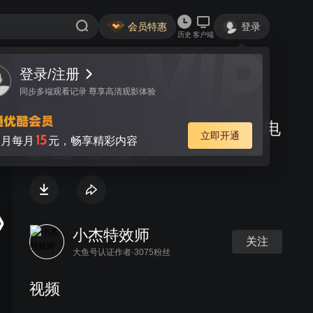
会员特惠
登录
历史
客户端
登录/注册
视频
讨论
同步多端观看记录 尊享高清观影体验
预告片《魔法学院》校园特效微电
立即开通
15
月每月
元，畅享精彩内容
影 国产哈利波特
小杰特效师
关注
大鱼号认证作者·3075粉丝
视频