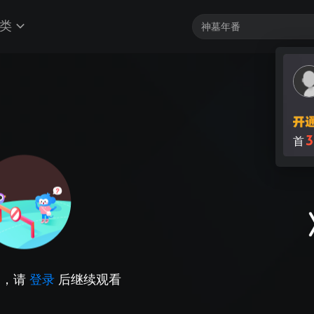
类
3
首
因，请
登录
后继续观看