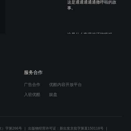
这是通通通通通撒呼啦的故
事。
这是什么车居然还能扔铅
球！？
这就是传说中的外卖世家
服务合作
吗？
广告合作
优酷内容开放平台
入驻优酷
娱盘
被雪王举高高的东方明珠是
一种什么样的感觉？
）字第266号
出版物经营许可证：新出发京批字第直150118号