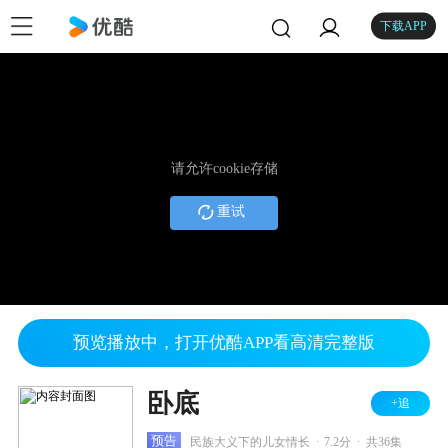
下载APP
请允许cookie存储
重试
预览播放中，打开优酷APP看高清完整版
卧底
+追
.
.
预告
民族大义下的儿女情长
7.2分
共36集