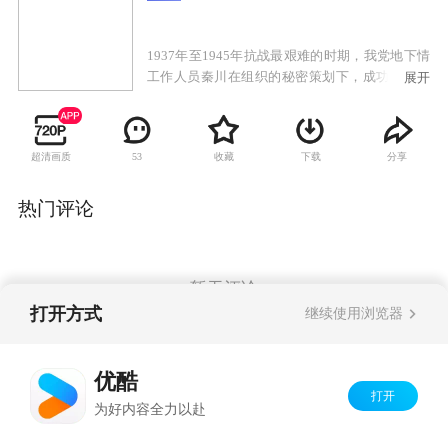
1937年至1945年抗战最艰难的时期，我党地下情
工作人员秦川在组织的秘密策划下，成功打入日
展开
本驻上海特务机构梅机关。在此之前，秦川曾长
期潜伏于国民党复兴社，成功获取情报，铲除了
隐藏在我党组织内部的国民党特务。秦川“投
超清画质
收藏
下载
分享
53
靠”梅机关的消息受到国民党军统、日本人和我党
地下组织的密切关注。为了顺利实施潜伏计划，
获取日军机要情报，秦川凭借智慧和过人的胆识
热门评论
步步为营，化险为夷，不失时机打击敌人，保卫
组织。同为我党情报人员的夏岚作为秦川的爱
人，用自己护士的身份掩护秦川，相认相知却无
法相守，撕心裂肺的情感化作一腔报国热血。与
暂无评论
此同时，爱国探长沈若寒和军统女特务叶琳林卷
打开方式
继续使用浏览器
入其中，在情感的纠葛中，为了民族大义纷纷献
出生命。最后，秦川和夏岚成功完成了党交给的
Copyright©
2026
优酷 youku.com
版权所有
任务，夏岚却为了革命事业英勇牺牲。
优酷
京ICP备06050721号-1
打开
为好内容全力以赴