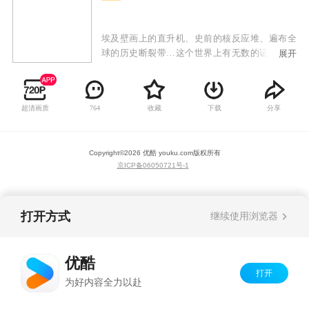
埃及壁画上的直升机、史前的核反应堆、遍布全
球的历史断裂带…这个世界上有无数的证据，提
展开
醒我们史前存在的高度文明。有人拼命的想还原
真相，有人拼命的想掩盖痕迹。围绕着历史的断
章，会展开怎样轰轰烈烈的传奇故事。
超清画质
收藏
下载
分享
764
Copyright©
2026
优酷 youku.com
版权所有
京ICP备06050721号-1
打开方式
继续使用浏览器
优酷
打开
为好内容全力以赴