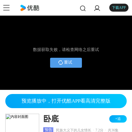
下载APP
数据获取失败，请检查网络之后重试
重试
预览播放中，打开优酷APP看高清完整版
卧底
+追
.
.
预告
民族大义下的儿女情长
7.2分
共36集