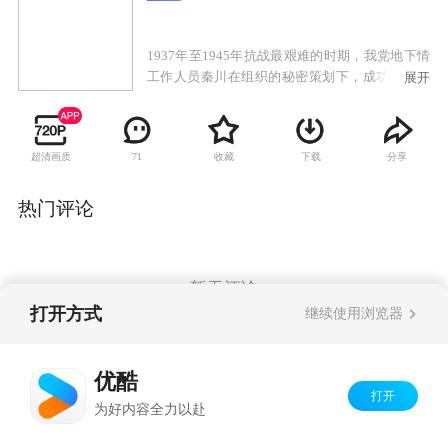
1937年至1945年抗战最艰难的时期，我党地下情
工作人员秦川在组织的秘密策划下，成功打入日
展开
本驻上海特务机构梅机关。在此之前，秦川曾长
期潜伏于国民党复兴社，成功获取情报，铲除了
隐藏在我党组织内部的国民党特务。秦川“投
超清画质
收藏
下载
分享
71
靠”梅机关的消息受到国民党军统、日本人和我党
地下组织的密切关注。为了顺利实施潜伏计划，
获取日军机要情报，秦川凭借智慧和过人的胆识
热门评论
步步为营，化险为夷，不失时机打击敌人，保卫
组织。同为我党情报人员的夏岚作为秦川的爱
人，用自己护士的身份掩护秦川，相认相知却无
法相守，撕心裂肺的情感化作一腔报国热血。与
暂无评论
此同时，爱国探长沈若寒和军统女特务叶琳林卷
打开方式
继续使用浏览器
入其中，在情感的纠葛中，为了民族大义纷纷献
出生命。最后，秦川和夏岚成功完成了党交给的
Copyright©
2026
优酷 youku.com
版权所有
任务，夏岚却为了革命事业英勇牺牲。
优酷
京ICP备06050721号-1
打开
为好内容全力以赴