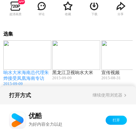
超清画质
评论
收藏
下载
分享
选集
4
04:25
02:54
响水大米海南总代理朱
黑龙江卫视响水大米
宣传视频
2015-09-09
2015-08-31
烨接受凤凰海南专访
2015-09-09
打开方式
继续使用浏览器
Copyright©
2026
优酷 youku.com
版权所有
京ICP备06050721号-1
优酷
打开
为好内容全力以赴