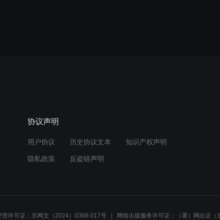
协议声明
用户协议
历史协议文本
知识产权声明
隐私政策
反盗链声明
营许可证：京网文（2024）0368-017号
网络出版服务许可证：（署）网出证（京