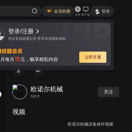
会员特惠
登录
历史
客户端
登录/注册
视频
讨论
同步多端观看记录 尊享高清观影体验
全自动拉布机
立即开通
15
月每月
元，畅享精彩内容
欧诺尔机械
关注
6粉丝
视频
欧诺尔机械设备操作视频