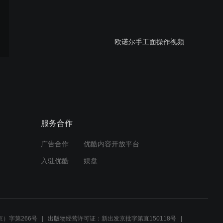
欧诺尔手工面操作视频
立式填充和打卡机操作视
频.mp4
服务合作
广告合作
优酷内容开放平台
猪肉去皮去油脂机与大家分
入驻优酷
娱盘
享
食品机械设备
）字第266号
出版物经营许可证：新出发京批字第直150118号