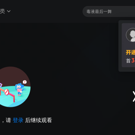
类
3
首
因，请
登录
后继续观看