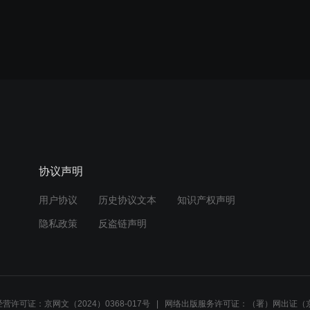
协议声明
用户协议
历史协议文本
知识产权声明
隐私政策
反盗链声明
营许可证：京网文（2024）0368-017号
网络出版服务许可证：（署）网出证（京