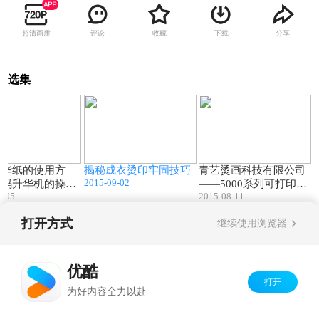
超清画质
评论
收藏
下载
分享
选集
03:18
03:03
03:39
升华纸的使用方
揭秘成衣烫印牢固技巧
青艺烫画科技有限公司
2015-09-02
数码升华机的操作
——5000系列可打印彩
0-05
2015-08-11
？
喷膜的使用方法
打开方式
继续使用浏览器
Copyright©
2026
优酷 youku.com
版权所有
京ICP备06050721号-1
优酷
打开
为好内容全力以赴