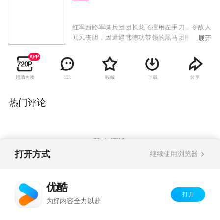
红军西路军骑兵团团长龙飞擅用左手刀，令敌人
闻风丧胆，因遭遇韩德功带领的黑马团围堵而贻
展开
误驰援战机，导致恋人温俪涵的父亲、特派员张
布尔的老首长牺牲。张布尔本来就对龙飞和温俪
涵的关系不满，加之他对形势判断错误，就秘密
超清画质
收藏
下载
分享
121
下令处决龙飞。龙飞不甘引颈就戮，逃出刑场。
在失落、彷徨中，他被奸人所伤而失忆，从此踏
上了曲折与苦难并存，心灵流离失所的旅程。抗
热门评论
日战争爆发，龙飞重回组织，受命潜伏在黑马
团，执行一项人命关天的秘密任务。国共合作，
龙飞与韩德功奔赴抗日前线，捷报连连，二人名
声大噪。随之，龙飞真实身份暴露，这给他带来
暂无评论
致命的危险，迎接他的将是一场严峻的生死考
打开方式
继续使用浏览器
验。
Copyright©
2026
优酷 youku.com
版权所有
优酷
京ICP备06050721号-1
打开
为好内容全力以赴