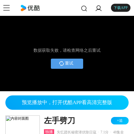
下载APP
数据获取失败，请检查网络之后重试
重试
预览播放中，打开优酷APP看高清完整版
左手劈刀
+追
.
.
独播
失忆团长秘密潜伏除日寇
7.1分
48集全