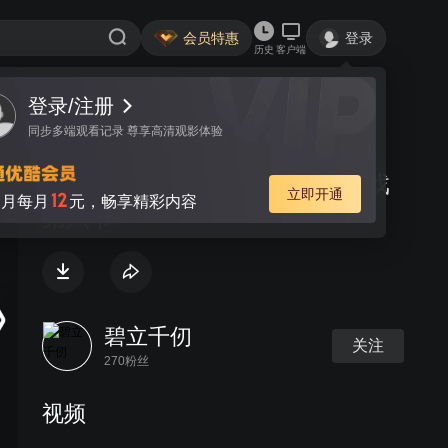
会员特惠
登录
历史
客户端
登录/注册
视频
讨论
同步多端观看记录 尊享高清观影体验
罗培羽—教你用VB制作RPG游戏
立即开通
12
月每月
元，畅享精彩内容
第六节
碧立千仞
关注
270粉丝
视频