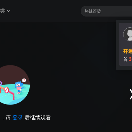
类
3
首
因，请
登录
后继续观看