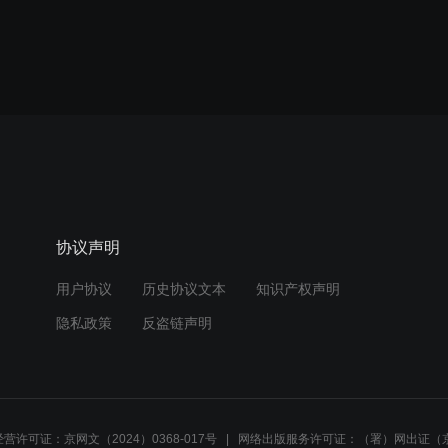
协议声明
用户协议
历史协议文本
知识产权声明
隐私政策
反盗链声明
营许可证：京网文（2024）0368-017号
网络出版服务许可证：（署）网出证（京