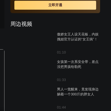
面临着朋友与爱人之间的选择……
立即开通
周边视频
傲娇女王人设天花板，内娱
拽姐官方认证的“女王病”！
01:10
女孩第一次系安全带，差点
没把男孩给勒死
01:33
男人一觉醒来，竟发现身边
躺着一个300斤的胖女人
01:44