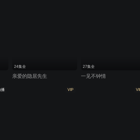
24集全
27集全
亲爱的隐居先生
一见不钟情
独播
VIP
VI