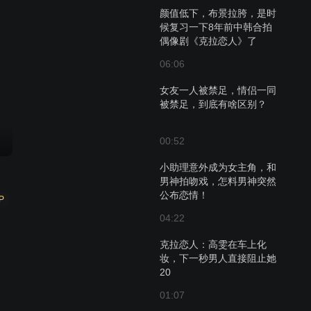
颜值低下，布景拉胯，是时
候复习一下8年前中韩合拍
偶像剧《克拉恋人》了
06:06
女友一人被禁足，情侣一同
被禁足，到底有啥区别？
00:52
小助理意外成为女主角，和
男神拍吻戏，怎料男神突然
公布恋情！
P
04:22
克拉恋人：高雯在车上化
妆，下一秒男人直接阻止她
20
01:07