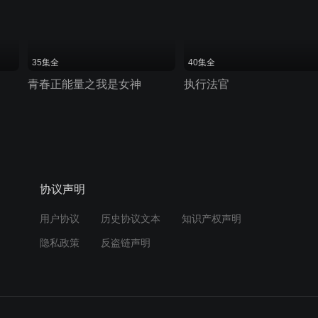
35集全
40集全
青春正能量之我是女神
执行法官
协议声明
用户协议
历史协议文本
知识产权声明
隐私政策
反盗链声明