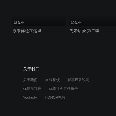
36集全
30集全
原来你还在这里
先婚后爱 第二季
关于我们
关于我们
在线反馈
帧享设备说明
优酷视频云
优酷社会责任报告
Youku.tv
HONOR视频