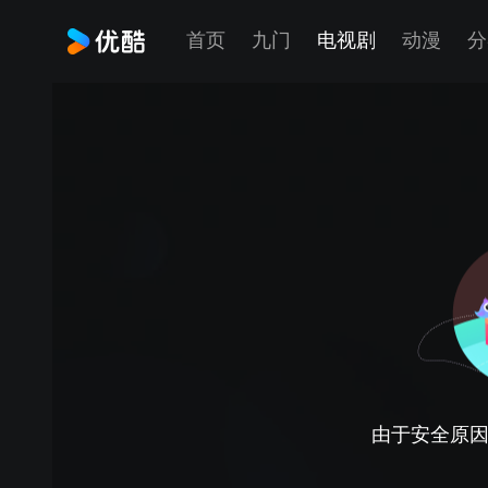
首页
九门
电视剧
动漫
分
由于安全原