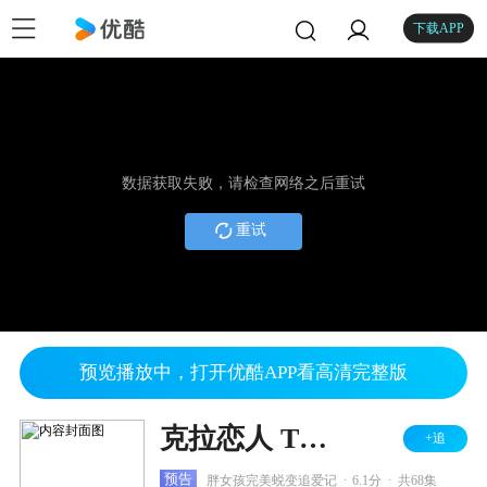
下载APP
数据获取失败，请检查网络之后重试
重试
预览播放中，打开优酷APP看高清完整版
克拉恋人 TV版
+追
.
.
预告
胖女孩完美蜕变追爱记
6.1分
共68集