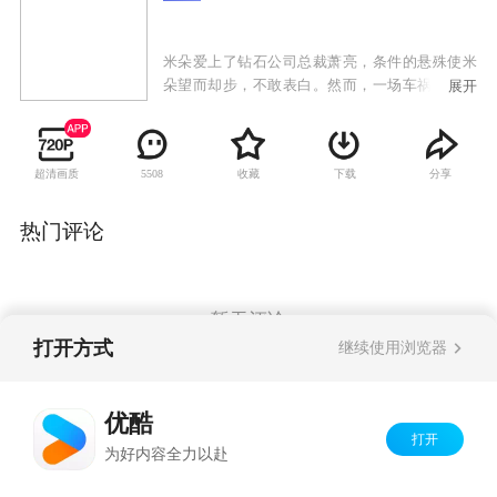
米朵爱上了钻石公司总裁萧亮，条件的悬殊使米
朵望而却步，不敢表白。然而，一场车祸彻底改
展开
变了她的命运，车祸整容后的米朵变得苗条漂
亮，她应聘进入钻石公司工作，成为了一名设计
师助理。米朵在职场上经历了种种挫折，她屡败
超清画质
收藏
下载
分享
5508
屡战、不言放弃。米朵的乐观积极深深吸引了萧
亮，她终于收获了梦想与爱情。与此同时，好友
雷奕明始终以朋友的身份守护着米朵，在帮助米
热门评论
朵实现梦想的过程中也情不自禁地喜欢上她，米
朵面临着朋友与爱人之间的选择……
暂无评论
打开方式
继续使用浏览器
Copyright©
2026
优酷 youku.com
版权所有
优酷
京ICP备06050721号-1
打开
为好内容全力以赴