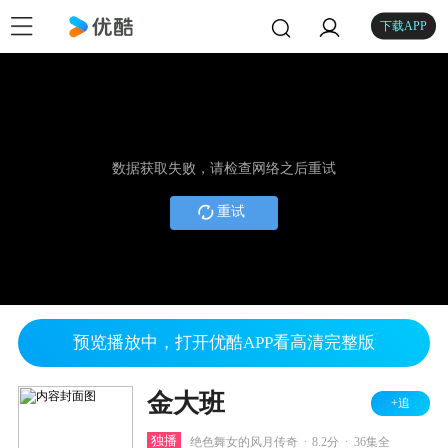
下载APP
数据获取失败，请检查网络之后重试
重试
预览播放中，打开优酷APP看高清完整版
金大班
+追
.
.
独播
绝色舞女的风月传奇
8.2分
36集全