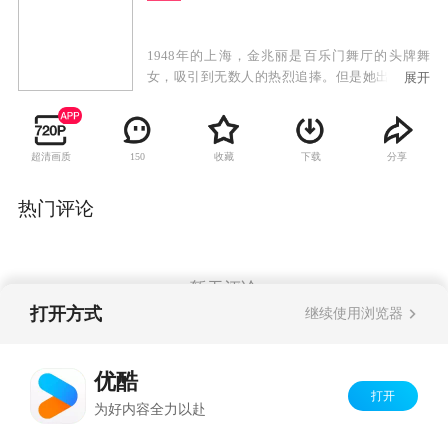
1948年的上海，金兆丽是百乐门舞厅的头牌舞
女，吸引到无数人的热烈追捧。但是她出淤泥而
展开
不染，命运弄人，她原本应是出生豪门的金枝玉
叶，却与另一个女孩交换了不属于她的命运，她
的哥哥金兆亮时刻爱护着这个与她没有血缘关系
超清画质
收藏
下载
分享
150
的妹妹。金兆丽与初恋情人盛月如开启了她生命
中最美好的一段时光，两人不顾世俗的非议，单
纯的恋爱却被残酷的现实所逼迫。盛月如与金兆
热门评论
丽努力地坚守着这份来之不易的真爱。最后为世
事所逼，二人无奈分离，空留遗恨长唏嘘。世事
变迁，金兆丽来到台湾后在夜巴黎舞厅继续着大
班生涯。商人郭世宏一生爱慕金兆丽，追随她先
暂无评论
后从大陆到台湾，郭世宏为人更是谦谦君子，他
打开方式
继续使用浏览器
将金兆丽当成红粉知己，两人彼此相知相惜。商
人陈荣发对金兆丽欣赏有加，并想娶她为妻好照
Copyright©
2026
优酷 youku.com
版权所有
顾她后半生。然而就在陈荣发和金兆丽的婚礼
优酷
京ICP备06050721号-1
上，盛月如奇迹般出现。
打开
为好内容全力以赴