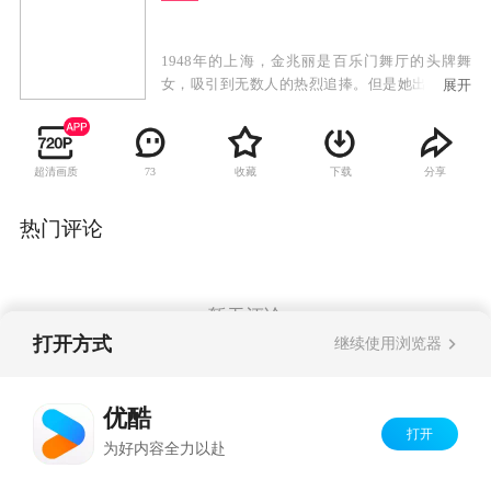
1948年的上海，金兆丽是百乐门舞厅的头牌舞
女，吸引到无数人的热烈追捧。但是她出淤泥而
展开
不染，命运弄人，她原本应是出生豪门的金枝玉
叶，却与另一个女孩交换了不属于她的命运，她
的哥哥金兆亮时刻爱护着这个与她没有血缘关系
超清画质
收藏
下载
分享
73
的妹妹。金兆丽与初恋情人盛月如开启了她生命
中最美好的一段时光，两人不顾世俗的非议，单
纯的恋爱却被残酷的现实所逼迫。盛月如与金兆
热门评论
丽努力地坚守着这份来之不易的真爱。最后为世
事所逼，二人无奈分离，空留遗恨长唏嘘。世事
变迁，金兆丽来到台湾后在夜巴黎舞厅继续着大
班生涯。商人郭世宏一生爱慕金兆丽，追随她先
暂无评论
后从大陆到台湾，郭世宏为人更是谦谦君子，他
打开方式
继续使用浏览器
将金兆丽当成红粉知己，两人彼此相知相惜。商
人陈荣发对金兆丽欣赏有加，并想娶她为妻好照
Copyright©
2026
优酷 youku.com
版权所有
顾她后半生。然而就在陈荣发和金兆丽的婚礼
优酷
京ICP备06050721号-1
上，盛月如奇迹般出现。
打开
为好内容全力以赴