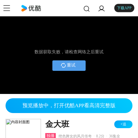
下载APP
数据获取失败，请检查网络之后重试
重试
预览播放中，打开优酷APP看高清完整版
金大班
+追
.
.
独播
绝色舞女的风月传奇
8.2分
36集全