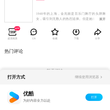
1948年的上海，金兆丽是百乐门舞厅的头牌舞
女，吸引到无数人的热烈追捧。但是她出淤泥而
展开
不染，命运弄人，她原本应是出生豪门的金枝玉
叶，却与另一个女孩交换了不属于她的命运，她
的哥哥金兆亮时刻爱护着这个与她没有血缘关系
超清画质
收藏
下载
分享
126
的妹妹。金兆丽与初恋情人盛月如开启了她生命
中最美好的一段时光，两人不顾世俗的非议，单
纯的恋爱却被残酷的现实所逼迫。盛月如与金兆
热门评论
丽努力地坚守着这份来之不易的真爱。最后为世
事所逼，二人无奈分离，空留遗恨长唏嘘。世事
变迁，金兆丽来到台湾后在夜巴黎舞厅继续着大
班生涯。商人郭世宏一生爱慕金兆丽，追随她先
暂无评论
后从大陆到台湾，郭世宏为人更是谦谦君子，他
打开方式
继续使用浏览器
将金兆丽当成红粉知己，两人彼此相知相惜。商
人陈荣发对金兆丽欣赏有加，并想娶她为妻好照
Copyright©
2026
优酷 youku.com
版权所有
顾她后半生。然而就在陈荣发和金兆丽的婚礼
优酷
京ICP备06050721号-1
上，盛月如奇迹般出现。
打开
为好内容全力以赴