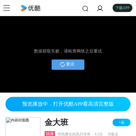
下载APP
数据获取失败，请检查网络之后重试
重试
预览播放中，打开优酷APP看高清完整版
金大班
+追
.
.
独播
绝色舞女的风月传奇
8.2分
36集全