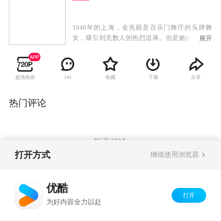
1948年的上海，金兆丽是百乐门舞厅的头牌舞
女，吸引到无数人的热烈追捧。但是她出淤泥而
展开
不染，命运弄人，她原本应是出生豪门的金枝玉
叶，却与另一个女孩交换了不属于她的命运，她
的哥哥金兆亮时刻爱护着这个与她没有血缘关系
超清画质
收藏
下载
分享
141
的妹妹。金兆丽与初恋情人盛月如开启了她生命
中最美好的一段时光，两人不顾世俗的非议，单
纯的恋爱却被残酷的现实所逼迫。盛月如与金兆
热门评论
丽努力地坚守着这份来之不易的真爱。最后为世
事所逼，二人无奈分离，空留遗恨长唏嘘。世事
变迁，金兆丽来到台湾后在夜巴黎舞厅继续着大
班生涯。商人郭世宏一生爱慕金兆丽，追随她先
暂无评论
后从大陆到台湾，郭世宏为人更是谦谦君子，他
打开方式
继续使用浏览器
将金兆丽当成红粉知己，两人彼此相知相惜。商
人陈荣发对金兆丽欣赏有加，并想娶她为妻好照
Copyright©
2026
优酷 youku.com
版权所有
顾她后半生。然而就在陈荣发和金兆丽的婚礼
优酷
京ICP备06050721号-1
上，盛月如奇迹般出现。
打开
为好内容全力以赴