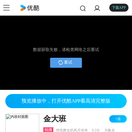
下载APP
数据获取失败，请检查网络之后重试
重试
预览播放中，打开优酷APP看高清完整版
金大班
+追
.
.
独播
绝色舞女的风月传奇
8.2分
36集全