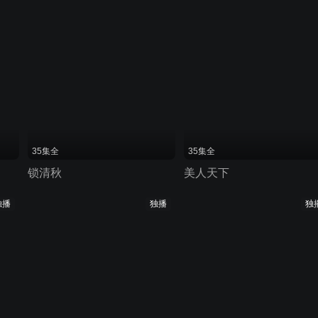
35集全
35集全
锁清秋
美人天下
独播
独播
独