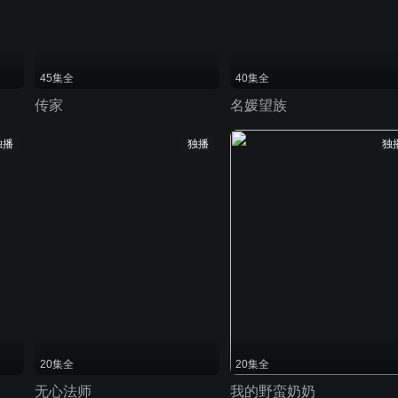
45集全
40集全
传家
名媛望族
独播
独播
独
20集全
20集全
无心法师
我的野蛮奶奶