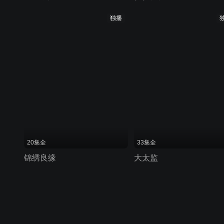
独播
20集全
33集全
锦绣良缘
大太监