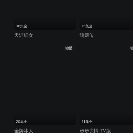
36集全
76集全
天涯织女
甄嬛传
独播
20集全
41集全
金牌冰人
步步惊情 TV版