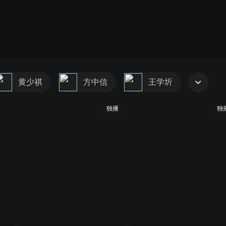
黄少祺
方中信
王学圻
独播
独