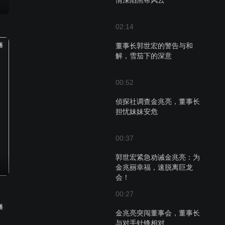
情深陷黑帮风云
02:14
播
董事长郭世宏的警告与和
解，雪茄下的深意
00:52
侦探社调查金兆亮，董事长
担忧妹妹安危
00:37
郭世宏紧急劝诫金兆亮：为
金兆丽幸福，速脱离巨龙
会！
00:27
播
金兆亮突闯董事会，董事长
与对手针锋相对