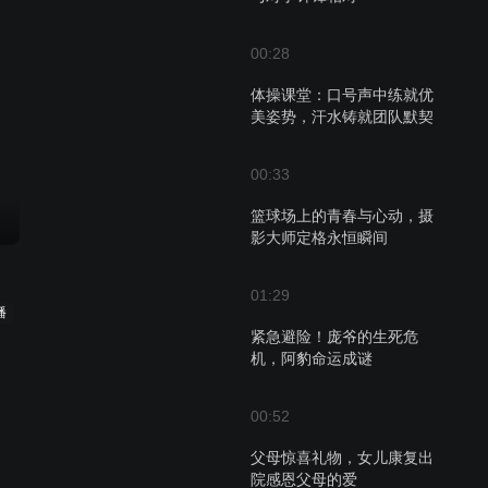
00:28
体操课堂：口号声中练就优
美姿势，汗水铸就团队默契
00:33
篮球场上的青春与心动，摄
影大师定格永恒瞬间
01:29
播
紧急避险！庞爷的生死危
机，阿豹命运成谜
00:52
父母惊喜礼物，女儿康复出
院感恩父母的爱