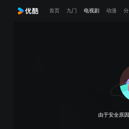
首页
九门
电视剧
动漫
分
由于安全原