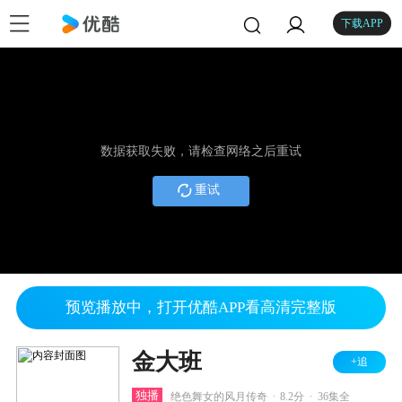
下载APP
数据获取失败，请检查网络之后重试
重试
预览播放中，打开优酷APP看高清完整版
金大班
+追
.
.
独播
绝色舞女的风月传奇
8.2分
36集全