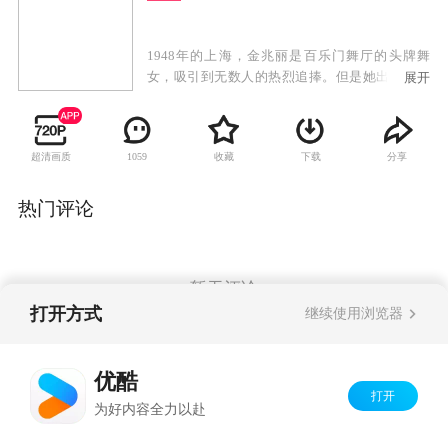
1948年的上海，金兆丽是百乐门舞厅的头牌舞
女，吸引到无数人的热烈追捧。但是她出淤泥而
展开
不染，命运弄人，她原本应是出生豪门的金枝玉
叶，却与另一个女孩交换了不属于她的命运，她
的哥哥金兆亮时刻爱护着这个与她没有血缘关系
超清画质
收藏
下载
分享
1059
的妹妹。金兆丽与初恋情人盛月如开启了她生命
中最美好的一段时光，两人不顾世俗的非议，单
纯的恋爱却被残酷的现实所逼迫。盛月如与金兆
热门评论
丽努力地坚守着这份来之不易的真爱。最后为世
事所逼，二人无奈分离，空留遗恨长唏嘘。世事
变迁，金兆丽来到台湾后在夜巴黎舞厅继续着大
班生涯。商人郭世宏一生爱慕金兆丽，追随她先
暂无评论
后从大陆到台湾，郭世宏为人更是谦谦君子，他
打开方式
继续使用浏览器
将金兆丽当成红粉知己，两人彼此相知相惜。商
人陈荣发对金兆丽欣赏有加，并想娶她为妻好照
Copyright©
2026
优酷 youku.com
版权所有
顾她后半生。然而就在陈荣发和金兆丽的婚礼
优酷
京ICP备06050721号-1
上，盛月如奇迹般出现。
打开
为好内容全力以赴