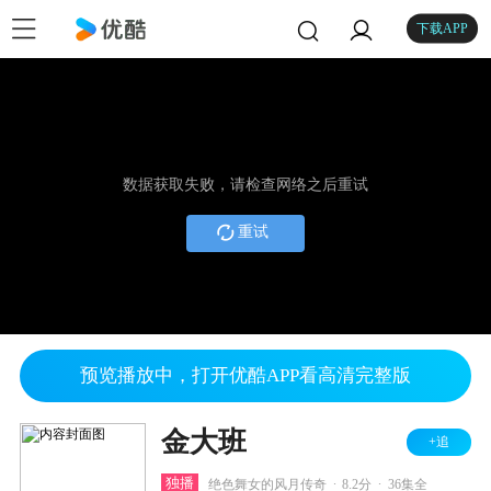
下载APP
数据获取失败，请检查网络之后重试
重试
预览播放中，打开优酷APP看高清完整版
金大班
+追
.
.
独播
绝色舞女的风月传奇
8.2分
36集全