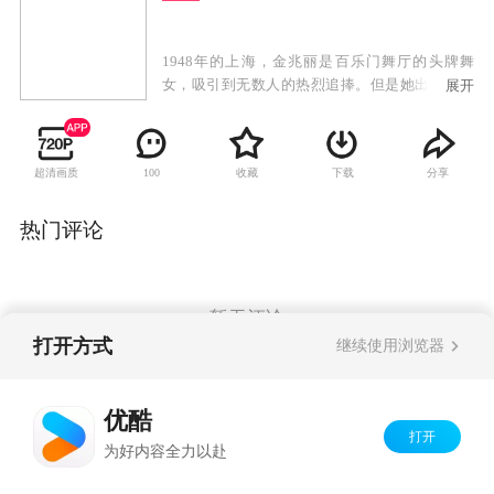
1948年的上海，金兆丽是百乐门舞厅的头牌舞
女，吸引到无数人的热烈追捧。但是她出淤泥而
展开
不染，命运弄人，她原本应是出生豪门的金枝玉
叶，却与另一个女孩交换了不属于她的命运，她
的哥哥金兆亮时刻爱护着这个与她没有血缘关系
超清画质
收藏
下载
分享
100
的妹妹。金兆丽与初恋情人盛月如开启了她生命
中最美好的一段时光，两人不顾世俗的非议，单
纯的恋爱却被残酷的现实所逼迫。盛月如与金兆
热门评论
丽努力地坚守着这份来之不易的真爱。最后为世
事所逼，二人无奈分离，空留遗恨长唏嘘。世事
变迁，金兆丽来到台湾后在夜巴黎舞厅继续着大
班生涯。商人郭世宏一生爱慕金兆丽，追随她先
暂无评论
后从大陆到台湾，郭世宏为人更是谦谦君子，他
打开方式
继续使用浏览器
将金兆丽当成红粉知己，两人彼此相知相惜。商
人陈荣发对金兆丽欣赏有加，并想娶她为妻好照
Copyright©
2026
优酷 youku.com
版权所有
顾她后半生。然而就在陈荣发和金兆丽的婚礼
优酷
京ICP备06050721号-1
上，盛月如奇迹般出现。
打开
为好内容全力以赴