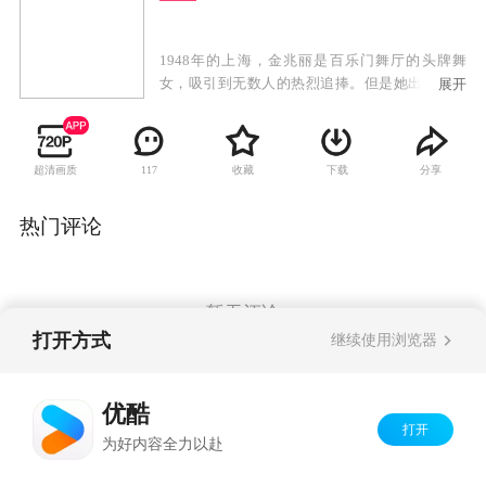
1948年的上海，金兆丽是百乐门舞厅的头牌舞
女，吸引到无数人的热烈追捧。但是她出淤泥而
展开
不染，命运弄人，她原本应是出生豪门的金枝玉
叶，却与另一个女孩交换了不属于她的命运，她
的哥哥金兆亮时刻爱护着这个与她没有血缘关系
超清画质
收藏
下载
分享
117
的妹妹。金兆丽与初恋情人盛月如开启了她生命
中最美好的一段时光，两人不顾世俗的非议，单
纯的恋爱却被残酷的现实所逼迫。盛月如与金兆
热门评论
丽努力地坚守着这份来之不易的真爱。最后为世
事所逼，二人无奈分离，空留遗恨长唏嘘。世事
变迁，金兆丽来到台湾后在夜巴黎舞厅继续着大
班生涯。商人郭世宏一生爱慕金兆丽，追随她先
暂无评论
后从大陆到台湾，郭世宏为人更是谦谦君子，他
打开方式
继续使用浏览器
将金兆丽当成红粉知己，两人彼此相知相惜。商
人陈荣发对金兆丽欣赏有加，并想娶她为妻好照
Copyright©
2026
优酷 youku.com
版权所有
顾她后半生。然而就在陈荣发和金兆丽的婚礼
优酷
京ICP备06050721号-1
上，盛月如奇迹般出现。
打开
为好内容全力以赴