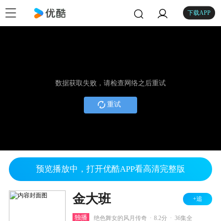
下载APP
数据获取失败，请检查网络之后重试
重试
预览播放中，打开优酷APP看高清完整版
金大班
+追
.
.
独播
绝色舞女的风月传奇
8.2分
36集全