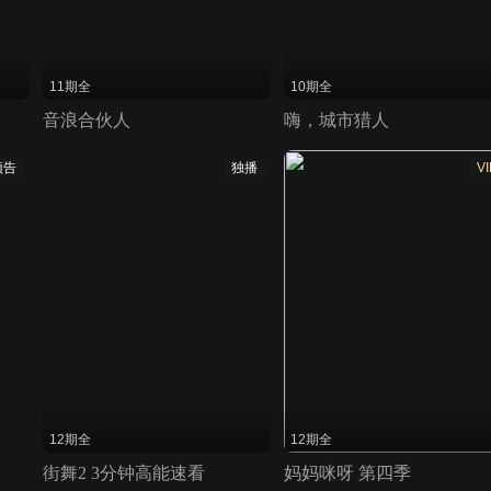
11期全
10期全
音浪合伙人
嗨，城市猎人
预告
独播
VI
12期全
12期全
街舞2 3分钟高能速看
妈妈咪呀 第四季