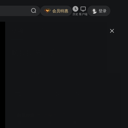
会员特惠
登录
历史
客户端
视频
讨论
30
响聊聊 第二季
简介
娱乐
明星访谈
李响 | 《响聊聊》是一档不俯视、不仰视，完全平视年轻一
代、完全属于年轻一代的访谈节目，一场明星和你之间的
成长大讨论。每期嘉宾都是时下年轻人的意见领袖、代表
人物。他们在《响聊聊》分享自己的成长故事，聊聊那些
年的“稀里糊涂”。
首3月每月15元