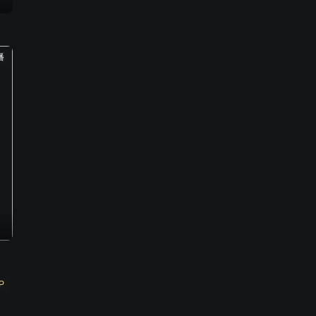
2015-08-27期
查看全部
播
周边视频
[预告]会长老公马睿大爆娱
预告
乐圈猛料 151001 响聊聊
01:23
[预告]张碧晨爆韩国演艺圈
预告
残酷内幕 冠军之路不易想30
岁生娃 150917 响聊聊
01:56
[预告]心机捉急 罗晋李响互
预告
P
飙演技神表情乱入 150910
响聊聊