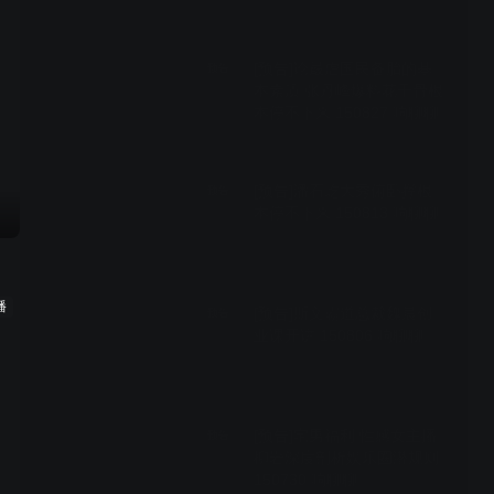
01:23
[预告]论最虐国民备胎的基
预告
本素质 张丹峰爆料花千骨根
本停不下来 150827 响聊聊
01:44
[预告]潘石屹大秀俯卧撑根
预告
本停不下来 150813 响聊聊
01:23
播
[预告]斯文霸道总裁魏晨创
预告
业课开讲 150806 响聊聊
01:29
[预告]宅男福利 性感女主播
预告
柳岩深度剖析娱乐圈潜规则
150730 响聊聊