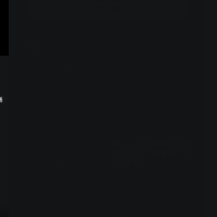
立即开通
选集
9期全
第一季
第二季
第4期 魏晨解约天娱变霸道
总裁 坦言30岁将婚
播
2015-08-06期
第5期 女孩送情趣内衣礼物
惊呆潘石屹 呆萌董事长一条
裤子穿半年
2015-08-13期
第6期 张丹峰偷瞒洪欣强吻
赵丽颖 霍建华私密女友话题
遭爆料