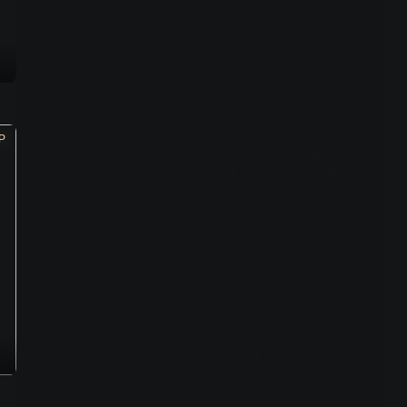
01:30
[预告]节操何在 袁弘李响秀
预告
恩爱 150723 响聊聊
01:26
P
[预告]太后悔 何炅当导演全
预告
因"被绑架" 150716 响聊聊
01:38
响聊聊第二季概念版宣传片
预告
严禁相同
00:32
《响聊聊》第二季15秒版宣
预告
传片