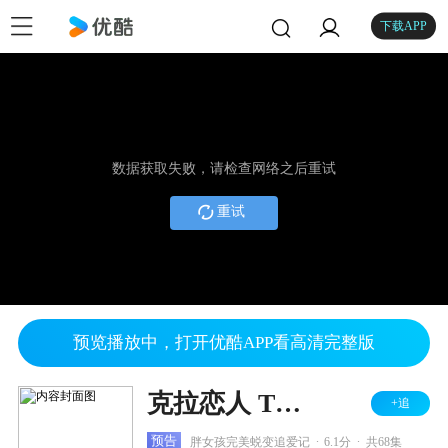
下载APP
数据获取失败，请检查网络之后重试
重试
预览播放中，打开优酷APP看高清完整版
克拉恋人 TV版
+追
.
.
预告
胖女孩完美蜕变追爱记
6.1分
共68集