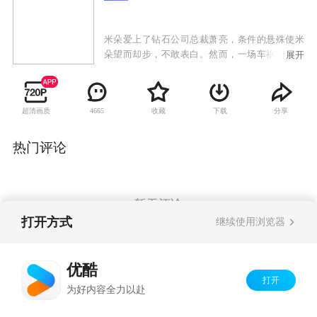
米朵爱上了钻石公司总裁萧亮，条件的悬殊使米
朵望而却步，不敢表白。然而，一场车祸彻底改
展开
变了她的命运，车祸整容后的米朵变得苗条漂
亮，她应聘进入钻石公司工作，成为了一名设计
师助理。米朵在职场上经历了种种挫折，她屡败
超清画质
收藏
下载
分享
4665
屡战、不言放弃。米朵的乐观积极深深吸引了萧
亮，她终于收获了梦想与爱情。与此同时，好友
雷奕明始终以朋友的身份守护着米朵，在帮助米
热门评论
朵实现梦想的过程中也情不自禁地喜欢上她，米
朵面临着朋友与爱人之间的选择……
暂无评论
打开方式
继续使用浏览器
Copyright©
2026
优酷 youku.com
版权所有
优酷
京ICP备06050721号-1
打开
为好内容全力以赴