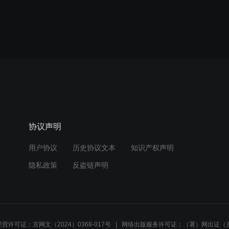
协议声明
用户协议
历史协议文本
知识产权声明
隐私政策
反盗链声明
营许可证：京网文（2024）0368-017号
网络出版服务许可证：（署）网出证（京