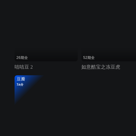
26期全
52期全
咭咭豆 2
如意酷宝之冻豆虎
豆瓣
7.4分