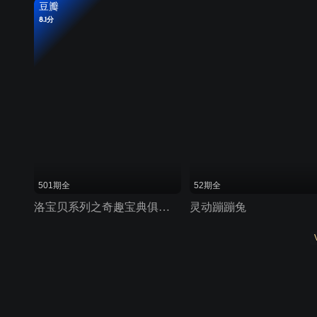
豆瓣
8.1分
501期全
52期全
洛宝贝系列之奇趣宝典俱乐部
灵动蹦蹦兔