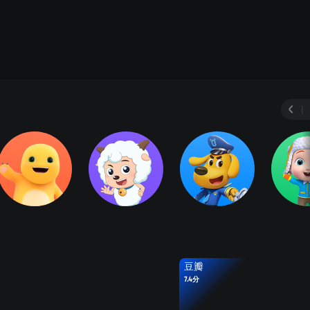
|
豆瓣
7.4分