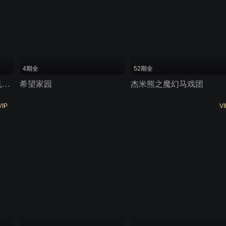
4期全
52期全
小飞机卡卡 第四季 直升机芒果文
希望家园
杰米熊之魔幻马戏团
VIP
VI