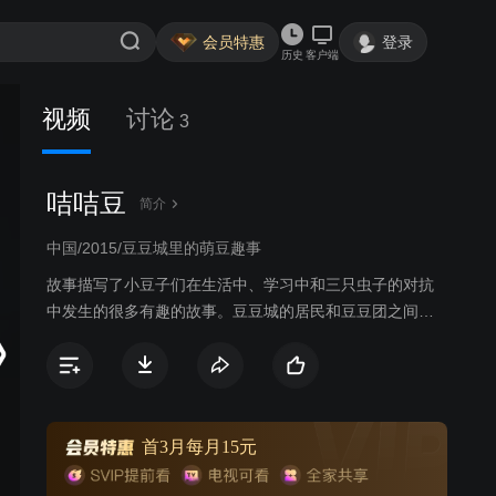
会员特惠
登录
历史
客户端
视频
讨论
3
咭咭豆
简介
中国/2015/豆豆城里的萌豆趣事
故事描写了小豆子们在生活中、学习中和三只虫子的对抗
中发生的很多有趣的故事。豆豆城的居民和豆豆团之间会
发生各种有趣的事。这个世界带着些现代的气息，有着现
实世界的影子这些故事都会插上想象的翅膀，涂上童话的
色彩，发生在梦幻的世界里。本片故事的每一集都将从这
些真实的情感点延伸开来，最终把浓浓的天真、童趣和快
乐带给小观众们，和小观众们实现真正的情感共鸣！
首3月每月15元