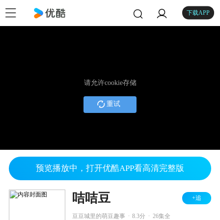
下载APP
请允许cookie存储
重试
预览播放中，打开优酷APP看高清完整版
咭咭豆
+追
.
.
豆豆城里的萌豆趣事
8.3分
26集全