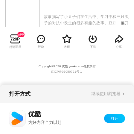
故事描写了小豆子们在生活中、学习中和三只虫
子的对抗中发生的很多有趣的故事。豆豆城的居
展开
民和豆豆团之间会发生各种有趣的事。这个世界
带着些现代的气息，有着现实世界的影子这些故
事都会插上想象的翅膀，涂上童话的色彩，发生
超清画质
评论
收藏
下载
分享
在梦幻的世界里。本片故事的每一集都将从这些
真实的情感点延伸开来，最终把浓浓的天真、童
趣和快乐带给小观众们，和小观众们实现真正的
Copyright©
2026
优酷 youku.com
版权所有
情感共鸣！
京ICP备06050721号-1
打开方式
继续使用浏览器
优酷
打开
为好内容全力以赴