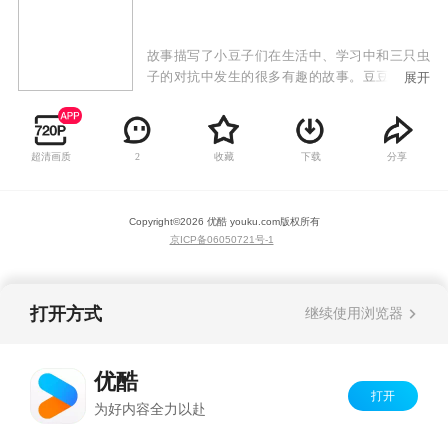
故事描写了小豆子们在生活中、学习中和三只虫
子的对抗中发生的很多有趣的故事。豆豆城的居
展开
民和豆豆团之间会发生各种有趣的事。这个世界
带着些现代的气息，有着现实世界的影子这些故
事都会插上想象的翅膀，涂上童话的色彩，发生
超清画质
收藏
下载
分享
2
在梦幻的世界里。本片故事的每一集都将从这些
真实的情感点延伸开来，最终把浓浓的天真、童
趣和快乐带给小观众们，和小观众们实现真正的
Copyright©
2026
优酷 youku.com
版权所有
情感共鸣！
京ICP备06050721号-1
打开方式
继续使用浏览器
优酷
打开
为好内容全力以赴