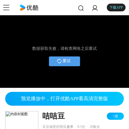
下载APP
数据获取失败，请检查网络之后重试
重试
预览播放中，打开优酷APP看高清完整版
咭咭豆
+追
.
.
豆豆城里的萌豆趣事
8.3分
26集全