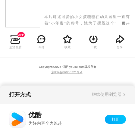
本片讲述可爱的小女孩糖糖在幼儿园里一直有
着“小笨蛋”的称号，她为了摆脱这个“荣誉头
展开
衔”，便从网上买了一种能让人变聪明的“聪明宠
物蛋”。可买回来才发现，这小鸡蛋比糖糖自己还
笨，连话都说不全，需要主人亲自开发智力才能
超清画质
评论
收藏
下载
分享
使用。糖糖一气之下，给它取了个名字叫笨笨。
后来，糖糖在为它开发智力的过程中，自己也渐
渐成长起来，早就摆脱“小笨蛋”的称号啦！ 从此
Copyright©
2026
优酷 youku.com
版权所有
以后，笨笨便一直陪伴在糖糖身边，糖糖也终于
京ICP备06050721号-1
明白，原来长大是这么快乐的一件事情。
打开方式
继续使用浏览器
优酷
打开
为好内容全力以赴