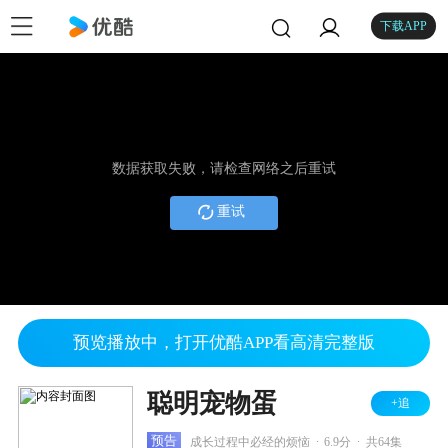
下载APP
数据获取失败，请检查网络之后重试
重试
预览播放中，打开优酷APP看高清完整版
聪明宠物蛋
+追
.
.
预告
成长过程中必经的烦恼
6.9分
共64集