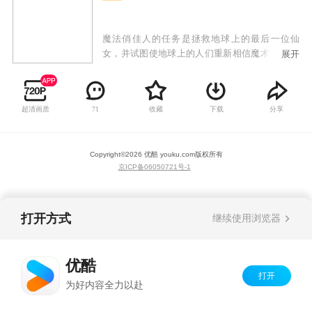
魔法俏佳人的任务是拯救地球上的最后一位仙
女，并试图使地球上的人们重新相信魔术。 对于
展开
Winx来说，这是最重要和最微妙的任务，因为首
先，他们将不得不像人类一样生活（不使用她的
咒语），然后他们将不得不找到并保存地球上最
超清画质
收藏
下载
分享
71
后的仙女Roxy。 当魔法俏佳人与她见面时，所有
人将从为了击败邪恶的仙女猎人而执行的任务，
从而释放所有地球仙子：他们的任务是，魔法俏
Copyright©
2026
优酷 youku.com
版权所有
佳人能够达到他们的新阶段：Believix 仙女！
京ICP备06050721号-1
打开方式
继续使用浏览器
优酷
打开
为好内容全力以赴