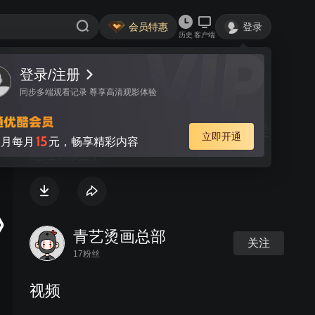
会员特惠
登录
历史
客户端
登录/注册
视频
讨论
同步多端观看记录 尊享高清观影体验
个性DIY服装班服T恤印花原来是
立即开通
15
月每月
元，畅享精彩内容
这么做的
青艺烫画总部
关注
17粉丝
视频