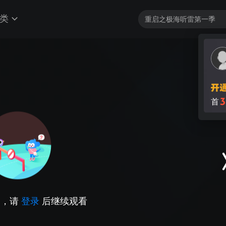
类
3
首
因，请
登录
后继续观看