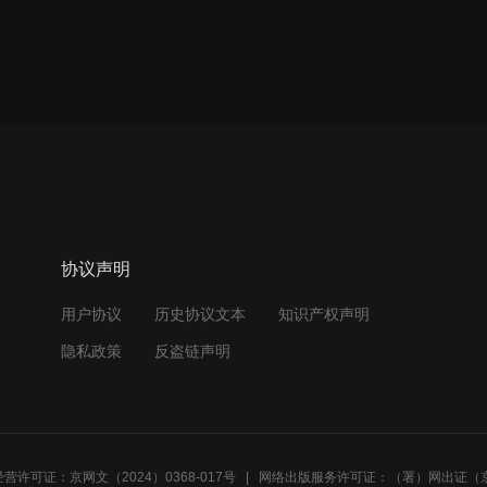
协议声明
用户协议
历史协议文本
知识产权声明
隐私政策
反盗链声明
营许可证：京网文（2024）0368-017号
网络出版服务许可证：（署）网出证（京