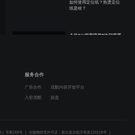
如何使用定位纸？热烫定位
纸是啥？
个性DIY服装班服T恤印花原
来是这么做的
服务合作
广告合作
优酷内容开放平台
入驻优酷
娱盘
）字第266号
出版物经营许可证：新出发京批字第直150118号