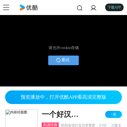
下载APP
请允许cookie存储
重试
预览播放中，打开优酷APP看高清完整版
一个好汉两个帮
+追
.
.
高清经典
欧阳奋强打造另类警察
8.9分
32集全