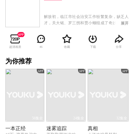
解放初，临江市社会治安工作纷繁复杂，缺乏人
才，关大铭、罗三拐和贾小蝈组成了奇妙的侦破
展开
搭档。他们首先遇到了临江市工商会长尤贤白被
人毒害一案，尤宅的情况十分复杂，每个人都有
谋害尤贤白的动机和嫌疑，经努力三人齐心协力
超清画质
收藏
下载
分享
46
查明了真正的凶手。通泰钱庄被劫，老板被打
伤，出纳被劫持，抢匪劫走金库里的三百根金
为你推荐
条，最终查明原来老板竟是此案的主谋。圣路易
医院副院长徐春磊的爱人杨翠花意外死亡，随着
APP
APP
APP
调查逐步深入，女医生柳玉娇又被人杀害。关大
铭通过调查证实了徐春磊是凶手，完成了由侦察
兵向人民公安的转型，罗三拐和贾小蝈也在共产
党人的言传身教下积极进步，逐渐融入了新时代
的队伍。
56集全
24集全
32集全
一本正经
迷雾追踪
真相