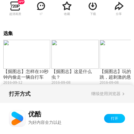
超清画质
收藏
下载
分享
17
选集
00:50
00:15
【掘图志】怎样在10秒
【掘图志】这是什么
【掘图志】玩的
钟内偷走一辆自行车
虫？
跳，超刺激的悬
2016-09-12
2016-09-08
2016-09-08
打开方式
继续使用浏览器
Copyright©
2026
优酷 youku.com
版权所有
京ICP备06050721号-1
优酷
打开
为好内容全力以赴