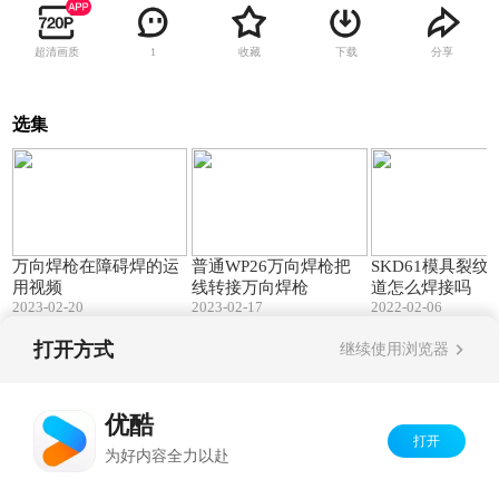
超清画质
收藏
下载
分享
1
选集
01:44
00:34
万向焊枪在障碍焊的运
普通WP26万向焊枪把
SKD61模具裂纹
用视频
线转接万向焊枪
道怎么焊接吗
2023-02-20
2023-02-17
2022-02-06
打开方式
继续使用浏览器
Copyright©
2026
优酷 youku.com
版权所有
京ICP备06050721号-1
优酷
打开
为好内容全力以赴