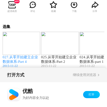
超清画质
评论
收藏
下载
分享
选集
0
18:13
22:03
027.从零开始建立企业
025.从零开始建立企业
024.从零开始建
数据体系-Part 4
数据体系-Part 2
数据体系-part 1
2015-11-22
2015-11-22
2015-11-22
打开方式
继续使用浏览器
Copyright©
2026
优酷 youku.com
版权所有
京ICP备06050721号-1
优酷
打开
为好内容全力以赴