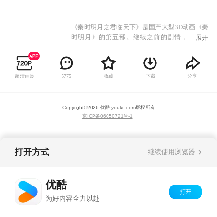
《秦时明月之君临天下》是国产大型3D动画《秦
时明月》的第五部。继续之前的剧情，第五部
展开
中，将会讲述蒙恬出击匈奴、秦皇东巡、焚书坑
儒、蜃楼东渡……等一系列历史故事。
超清画质
收藏
下载
分享
5775
Copyright©
2026
优酷 youku.com
版权所有
京ICP备06050721号-1
打开方式
继续使用浏览器
优酷
打开
为好内容全力以赴