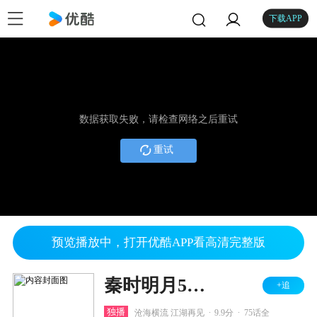
下载APP
数据获取失败，请检查网络之后重试
重试
预览播放中，打开优酷APP看高清完整版
秦时明月5君临天下
+追
.
.
独播
沧海横流 江湖再见
9.9分
75话全